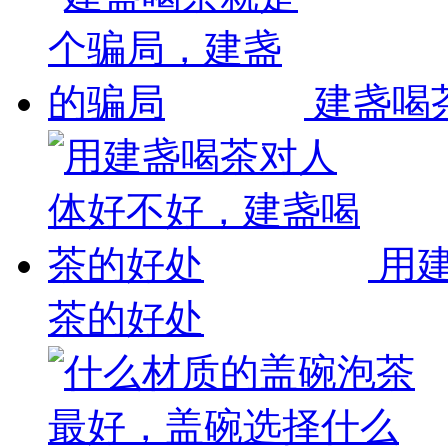
建盏喝
用
茶的好处