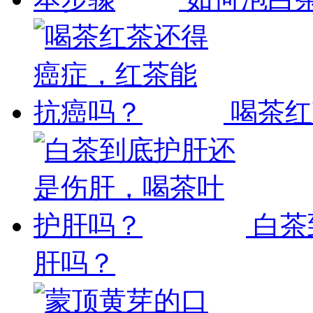
喝茶红
白茶
肝吗？