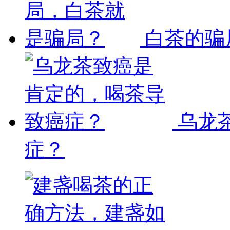
白茶的骗
乌龙
症？