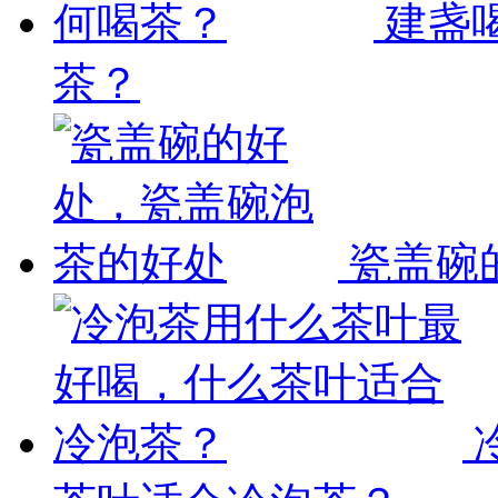
建盏
茶？
瓷盖碗