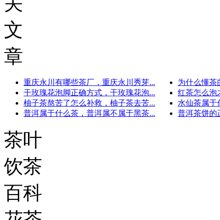
关
文
章
重庆永川有哪些茶厂，重庆永川秀芽...
为什么懂茶的
干玫瑰花泡脚正确方式，干玫瑰花泡...
红茶怎么泡才
柚子茶熬苦了怎么补救，柚子茶去苦...
水仙茶属于什
普洱属于什么茶，普洱属不属于黑茶...
普洱茶饼的正
茶叶
饮茶
百科
花茶