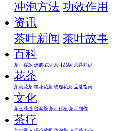
冲泡方法
功效作用
资讯
茶叶新闻
茶叶故事
百科
茶叶存放
选购鉴别
茶叶品牌
茶具知识
花茶
茉莉花茶
桂花花茶
玫瑰花茶
品茗指南
文化
茶艺茶道
普洱茶
茶叶种植
茶叶制作
茶疗
养生常识
喝茶减肥
袋泡茶
速溶茶
奶茶