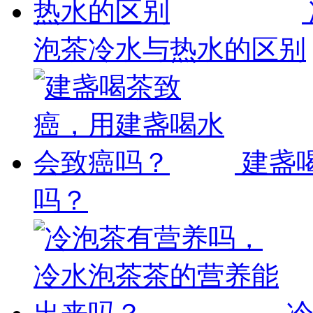
泡茶冷水与热水的区别
建盏
吗？