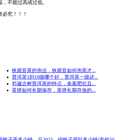
温，不能过高或过低。
者必究！！！
铁观音茶的泡法，铁观音如何泡茶才...
普洱茶1到10级哪个好，普洱茶一级还...
邦崴古树普洱茶的特点，条索肥壮且...
茶饼如何长期保存，茶饼长期存放的...
碎银子茶多少钱—斤2023，碎银子茶叶多少钱(市价50