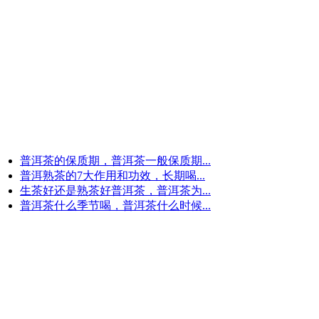
普洱茶的保质期，普洱茶一般保质期...
普洱熟茶的7大作用和功效，长期喝...
生茶好还是熟茶好普洱茶，普洱茶为...
普洱茶什么季节喝，普洱茶什么时候...