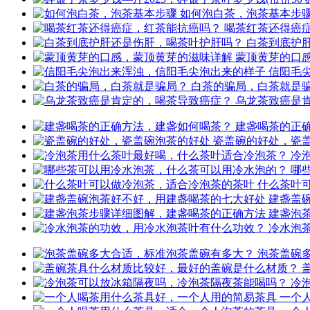
如何泡白茶，泡茶基本步
喝茶红茶还得癌
白茶到底护
蒙顶黄芽的口
信阳毛
白茶的骗局，白茶就是
乌龙茶致癌是
建盏喝茶的正
瓷盖碗的好处，瓷
冷
哪
什么茶叶
建盏盖
建盏泡
冷水泡
泡茶盖碗
冷
一个