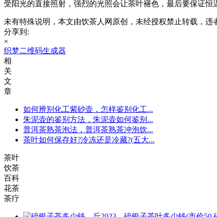
受阳光的直接照射，强烈的光照会让茶叶褪色，最后要保证恒
未有特殊说明，本文由饮茶人网原创，未经授权禁止转载，违
分享到:
×
织梦二维码生成器
相
关
文
章
如何辨别化工紫砂壶，怎样鉴别化工...
朱泥壶的鉴别方法，朱泥壶如何鉴别...
普洱茶熟茶泡法，普洱茶熟茶冲泡饮...
茶叶如何保存好?冷冻还是冷藏?(五大...
茶叶
饮茶
百科
花茶
茶疗