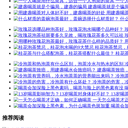
一个
建盏喝茶就是个骗
用建盏喝
什
桂花泡茶禁忌，
桂花
建盏喝茶致癌
冷泡
冷泡茶的危害，
13岁喝
一天怎么喝茶才
喝茶会
推荐阅读