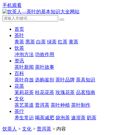
手机观看
首页
茶叶
青茶
黑茶
白茶
绿茶
红茶
黄茶
饮茶
冲泡方法
功效作用
资讯
茶叶新闻
茶叶故事
百科
茶叶存放
选购鉴别
茶叶品牌
茶具知识
花茶
茉莉花茶
桂花花茶
玫瑰花茶
品茗指南
文化
茶艺茶道
普洱茶
茶叶种植
茶叶制作
茶疗
养生常识
喝茶减肥
袋泡茶
速溶茶
奶茶
饮茶人
>
文化
>
普洱茶
> 内容