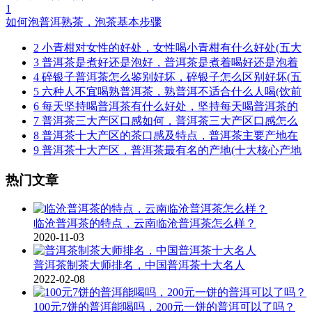
1
如何泡普洱熟茶，泡茶基本步骤
2
小青柑对女性的好处，女性喝小青柑有什么好处(五大
3
普洱茶是煮好还是泡好，普洱茶是煮着喝好还是泡着
4
碎银子普洱茶怎么鉴别好坏，碎银子怎么区别好坏(五
5
六种人不宜喝熟普洱茶，熟普洱不适合什么人喝(饮前
6
每天坚持喝普洱茶有什么好处，坚持每天喝普洱茶的
7
普洱茶三大产区口感如何，普洱茶三大产区口感怎么
8
普洱茶十大产区的茶口感及特点，普洱茶主要产地在
9
普洱茶十大产区，普洱茶最有名的产地(十大核心产地
热门文章
临沧普洱茶的特点，云南临沧普洱茶怎么样？
2020-11-03
普洱茶制茶大师排名，中国普洱茶十大名人
2022-02-08
100元7饼的普洱能喝吗，200元一饼的普洱可以了吗？