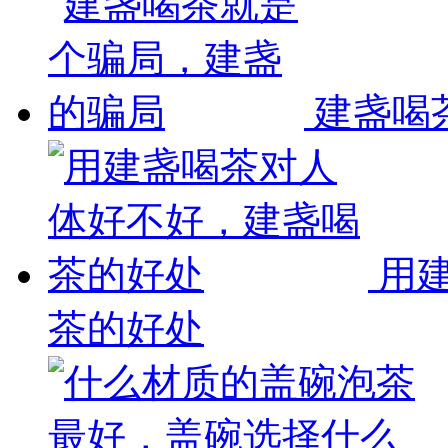
建盏喝
用
茶的好处