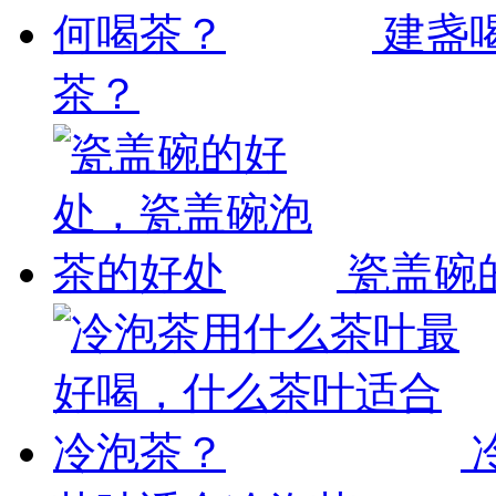
建盏
茶？
瓷盖碗