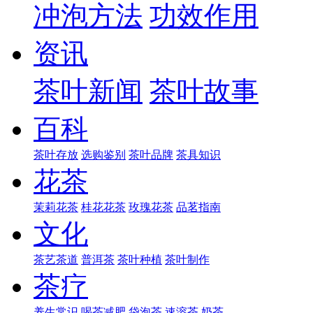
冲泡方法
功效作用
资讯
茶叶新闻
茶叶故事
百科
茶叶存放
选购鉴别
茶叶品牌
茶具知识
花茶
茉莉花茶
桂花花茶
玫瑰花茶
品茗指南
文化
茶艺茶道
普洱茶
茶叶种植
茶叶制作
茶疗
养生常识
喝茶减肥
袋泡茶
速溶茶
奶茶