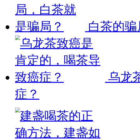
白茶的骗
乌龙
症？