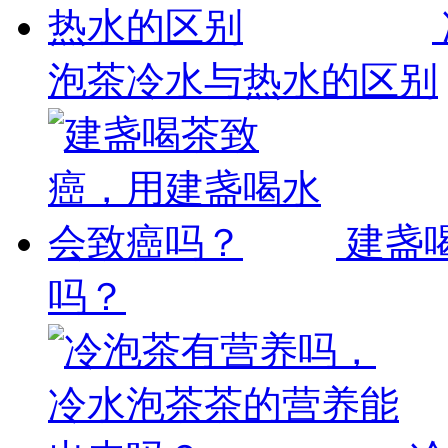
泡茶冷水与热水的区别
建盏
吗？