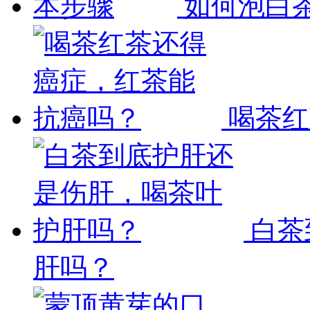
如何泡白
喝茶红
白茶
肝吗？