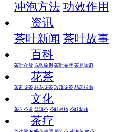
冲泡方法
功效作用
资讯
茶叶新闻
茶叶故事
百科
茶叶存放
选购鉴别
茶叶品牌
茶具知识
花茶
茉莉花茶
桂花花茶
玫瑰花茶
品茗指南
文化
茶艺茶道
普洱茶
茶叶种植
茶叶制作
茶疗
养生常识
喝茶减肥
袋泡茶
速溶茶
奶茶