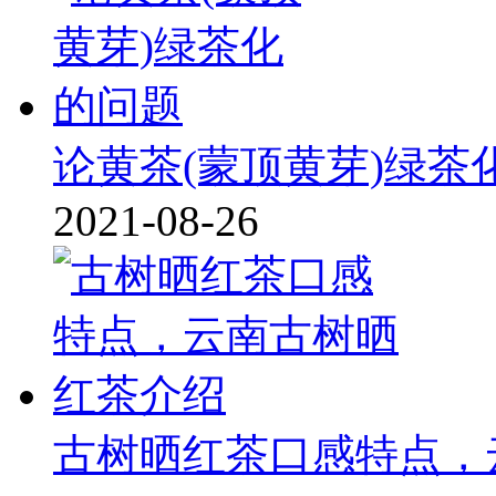
论黄茶(蒙顶黄芽)绿茶
2021-08-26
古树晒红茶口感特点，