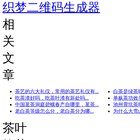
织梦二维码生成器
相
关
文
章
茶艺的六大礼仪，常用的茶艺礼仪有...
白茶是绿茶吗
吃茶渣好吗，吃茶叶渣有坏处吗...
单枞茶功效与
中国茗茶洞庭碧螺春产自哪里，茗茶...
池州霄坑茶叶
老白茶等级怎么分，老白茶分为哪...
为什么大雪山
茶叶