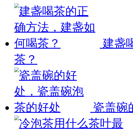
建盏
茶？
瓷盖碗