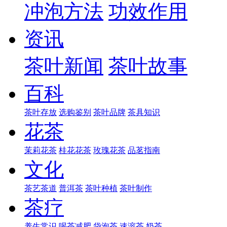
冲泡方法
功效作用
资讯
茶叶新闻
茶叶故事
百科
茶叶存放
选购鉴别
茶叶品牌
茶具知识
花茶
茉莉花茶
桂花花茶
玫瑰花茶
品茗指南
文化
茶艺茶道
普洱茶
茶叶种植
茶叶制作
茶疗
养生常识
喝茶减肥
袋泡茶
速溶茶
奶茶