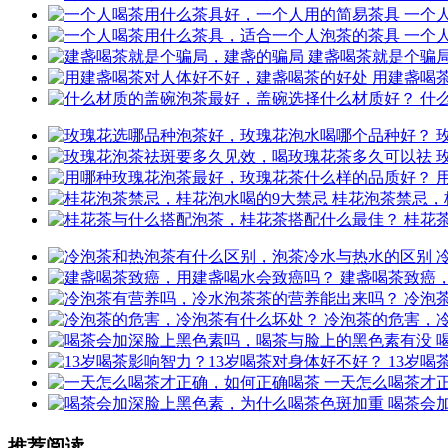
一个
一个
建盏喝茶就是个骗
用建盏喝
什
桂花泡茶禁忌，
桂花
建盏喝茶致癌
冷泡
冷泡茶的危害，
13岁喝
一天怎么喝茶才
喝茶会
推荐阅读