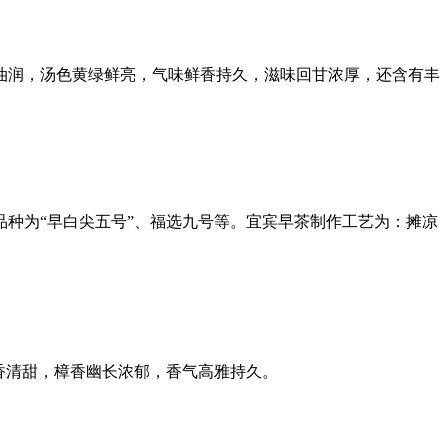
油润，汤色黄绿鲜亮，气味鲜香持久，滋味回甘浓厚，还含有丰
种为“早白尖五号”、福选九号等。宜宾早茶制作工艺为：摊凉
香清甜，樟香幽长浓郁，香气高雅持久。