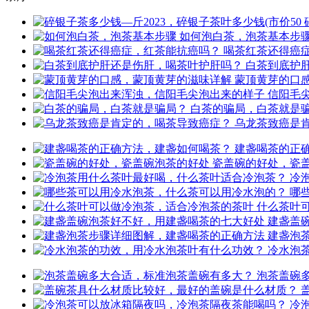
如何泡白茶，泡茶基本步
喝茶红茶还得癌
白茶到底护
蒙顶黄芽的口
信阳毛
白茶的骗局，白茶就是
乌龙茶致癌是
建盏喝茶的正
瓷盖碗的好处，瓷
冷
哪
什么茶叶
建盏盖
建盏泡
冷水泡
泡茶盖碗
冷