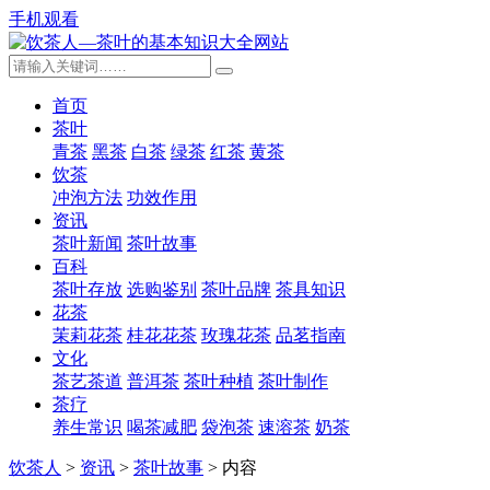
手机观看
首页
茶叶
青茶
黑茶
白茶
绿茶
红茶
黄茶
饮茶
冲泡方法
功效作用
资讯
茶叶新闻
茶叶故事
百科
茶叶存放
选购鉴别
茶叶品牌
茶具知识
花茶
茉莉花茶
桂花花茶
玫瑰花茶
品茗指南
文化
茶艺茶道
普洱茶
茶叶种植
茶叶制作
茶疗
养生常识
喝茶减肥
袋泡茶
速溶茶
奶茶
饮茶人
>
资讯
>
茶叶故事
> 内容