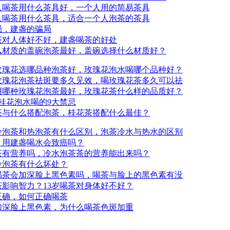
人喝茶用什么茶具好，一个人用的简易茶具
人喝茶用什么茶具，适合一个人泡茶的茶具
局，建盏的骗局
茶对人体好不好，建盏喝茶的好处
么材质的盖碗泡茶最好，盖碗选择什么材质好？
玫瑰花选哪品种泡茶好，玫瑰花泡水喝哪个品种好？
玫瑰花泡茶祛斑要多久见效，喝玫瑰花茶多久可以祛
用哪种玫瑰花泡茶最好，玫瑰花茶什么样的品质好？
桂花泡水喝的9大禁忌
茶与什么搭配泡茶，桂花茶搭配什么最佳？
冷泡茶和热泡茶有什么区别，泡茶冷水与热水的区别
，用建盏喝水会致癌吗？
茶有营养吗，冷水泡茶茶的营养能出来吗？
冷泡茶有什么坏处？
喝茶会加深脸上黑色素吗，喝茶与脸上的黑色素有没
茶影响智力？13岁喝茶对身体好不好？
正确，如何正确喝茶
加深脸上黑色素，为什么喝茶色斑加重