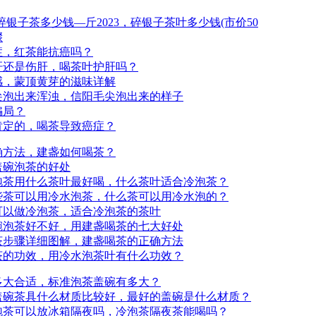
碎银子茶多少钱—斤2023，碎银子茶叶多少钱(市价50
骤
症，红茶能抗癌吗？
肝还是伤肝，喝茶叶护肝吗？
感，蒙顶黄芽的滋味详解
尖泡出来浑浊，信阳毛尖泡出来的样子
骗局？
肯定的，喝茶导致癌症？
确方法，建盏如何喝茶？
盖碗泡茶的好处
泡茶用什么茶叶最好喝，什么茶叶适合冷泡茶？
些茶可以用冷水泡茶，什么茶可以用冷水泡的？
可以做冷泡茶，适合冷泡茶的茶叶
碗泡茶好不好，用建盏喝茶的七大好处
茶步骤详细图解，建盏喝茶的正确方法
茶的功效，用冷水泡茶叶有什么功效？
多大合适，标准泡茶盖碗有多大？
盖碗茶具什么材质比较好，最好的盖碗是什么材质？
泡茶可以放冰箱隔夜吗，冷泡茶隔夜茶能喝吗？