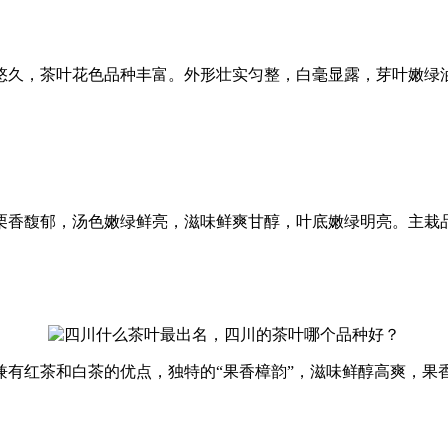
悠久，茶叶花色品种丰富。外形壮实匀整，白毫显露，芽叶嫩绿
栗香馥郁，汤色嫩绿鲜亮，滋味鲜爽甘醇，叶底嫩绿明亮。主栽品
兼有红茶和白茶的优点，独特的“果香樟韵”，滋味鲜醇高爽，果