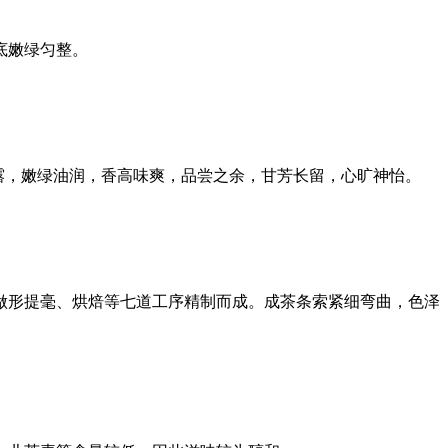
底嫩绿匀整。
显露，嫩绿油润，香高味爽，品尝之余，甘芳长留，心旷神怡。
做形提毫、烘焙等七道工序精制而成。成茶条索紧细弯曲，色泽