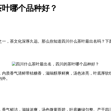
茶叶哪个品种好？
之一，茶文化深厚久远。那么你知道四川什么茶叶最出名吗？下
，内质香气清鲜带桔糖香，滋味醇厚鲜爽，汤色浓亮，叶底厚软
内外。
，香气鲜洁，滋味浓爽，汤色微黄而碧，叶底嫩绿匀整。产于四