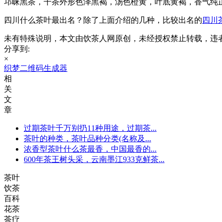
邛崃黑茶，干茶外形色泽黑褐，汤色橙黄，叶底黄褐，香气纯
四川什么茶叶最出名？除了上面介绍的几种，比较出名的
四川
未有特殊说明，本文由饮茶人网原创，未经授权禁止转载，违
分享到:
×
织梦二维码生成器
相
关
文
章
过期茶叶千万别扔11种用途，过期茶...
茶叶的种类，茶叶品种分类(名称及...
浓香型茶叶什么茶最香，中国最香的...
600年茶王树头采，云南墨江933克鲜茶...
茶叶
饮茶
百科
花茶
茶疗