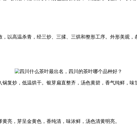
放，以高温杀青，经三炒、三揉、三烘和整形工序。外形美观，
入锅复炒，低温烘干。银芽扁直整齐，汤色黄碧，香气纯鲜，味
泽黄亮，芽呈金黄色，香纯清，味浓鲜，汤色清黄明亮。