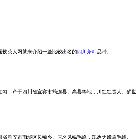
面饮茶人网就来介绍一些比较出名的
四川茶叶
品种。
红匀。产于四川省宜宾市筠连县、高县等地，川红红贵人、醒世
川省雅安市雨城区凤鸣乡。原名凤鸣毛峰，现改为峨眉毛峰。