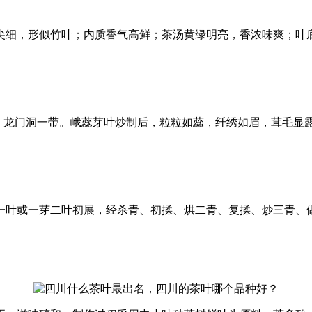
尖细，形似竹叶；内质香气高鲜；茶汤黄绿明亮，香浓味爽；叶
万年寺、龙门洞一带。峨蕊芽叶炒制后，粒粒如蕊，纤绣如眉，茸毛
一叶或一芽二叶初展，经杀青、初揉、烘二青、复揉、炒三青、