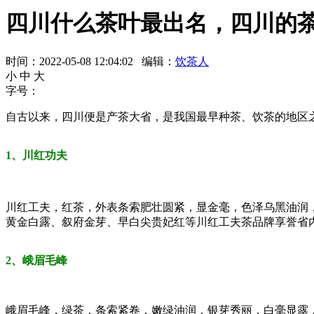
四川什么茶叶最出名，四川的
时间：2022-05-08 12:04:02 编辑：
饮茶人
小
中
大
字号：
自古以来，四川便是产茶大省，是我国最早种茶、饮茶的地区
1、川红功夫
川红工夫，红茶，外表条索肥壮圆紧，显金毫，色泽乌黑油润
黄金白露、叙府金芽、早白尖贵妃红等川红工夫茶品牌享誉省
2、峨眉毛峰
峨眉毛峰，绿茶，条索紧卷，嫩绿油润，银芽秀丽，白毫显露