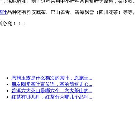
正，滋味醇和。制作过程采用中小叶种茶树鲜叶为原料，茶多酚
茶叶
品种还有雅安藏茶、巴山雀舌、碧潭飘雪（四川花茶）等等
者必究！！！
恩施玉露是什么档次的茶叶，恩施玉...
朋友圈卖茶叶宣传语，茶的简短走心...
普洱六大茶山是哪六个，六大茶山的...
红茶有哪几种，红茶分为哪几个品种...