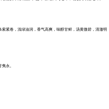
条索紧卷，浅绿油润，香气高爽，味醇甘鲜，汤黄微碧，清澈明
甘隽永。