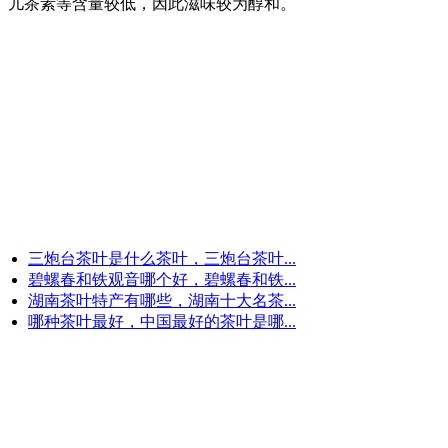
、儿茶素等含量较低，因此滋味较为醇和。
。
三炮台茶叶是什么茶叶，三炮台茶叶...
碧螺春和铁观音哪个好，碧螺春和铁...
湖南茶叶特产有哪些，湖南十大名茶...
哪种茶叶最好，中国最好的茶叶是哪...