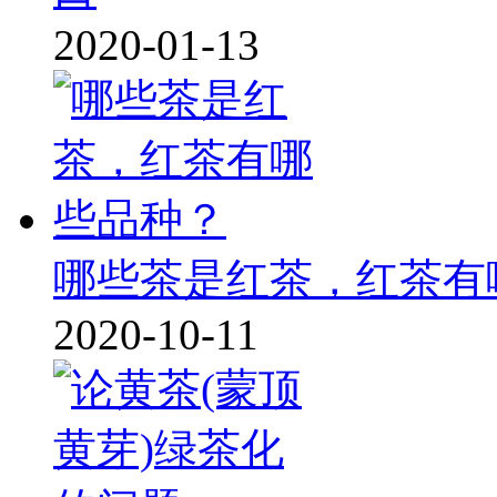
2020-01-13
哪些茶是红茶，红茶有
2020-10-11