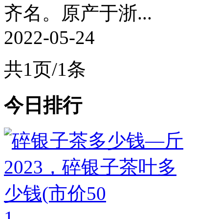
齐名。原产于浙...
2022-05-24
共1页/1条
今日排行
1