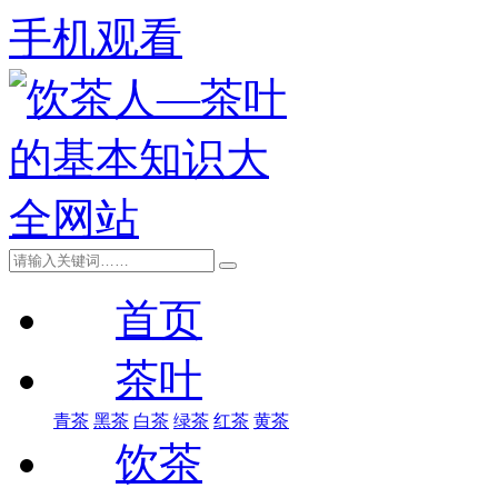
手机观看
首页
茶叶
青茶
黑茶
白茶
绿茶
红茶
黄茶
饮茶